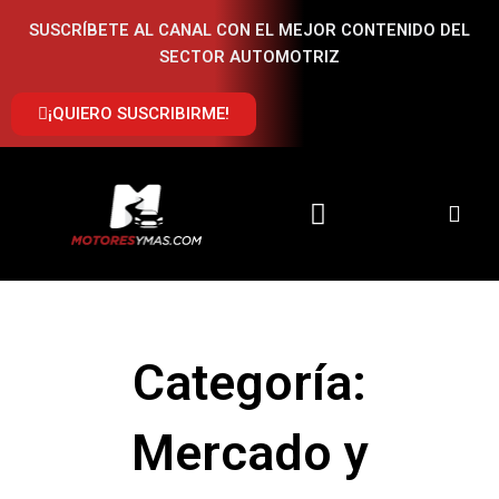
Ir
SUSCRÍBETE AL CANAL CON EL MEJOR CONTENIDO DEL
al
SECTOR AUTOMOTRIZ
contenido
¡QUIERO SUSCRIBIRME!
Categoría:
Mercado y