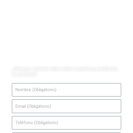
Contenido de Negocios
Eventos y Noticias
Productos e Insumos
Mercado y Tendencias
Vehículos
Colección de Revistas
en Formato Digital
Contáctanos
¿Deseas conocer más sobre nuestros productos
y servicios?
Nombre
Email
Teléfono