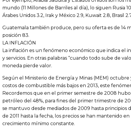
Por ejemplo, Arabia Saudita y Estados Unidos son los 
mundo (11 Millones de Barriles al día), lo siguen Rusia 10.
Árabes Unidos 3.2, Irak y México 2.9, Kuwait 2.8, Brasil 2.
Guatemala también produce, pero su oferta es de 14 mil b
posición 83.
LA INFLACIÓN
La inflación es un fenómeno económico que indica el 
y servicios. En otras palabras “cuando todo sube de valo
moneda pierde valor.
Según el Ministerio de Energía y Minas (MEM) octubre 
costos de combustible más bajos en 2013, este fenómeno
Recordemos que en el primer semestre de 2008 hubo un 
petróleo del 48%, para fines del primer trimestre de 20
se mantuvo desde mediados de 2009 hasta principios de
de 2011 hasta la fecha, los precios se han mantenido e
crecimiento mínimo constante.