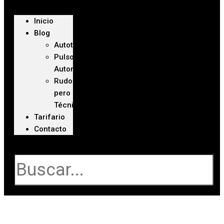
Inicio
Blog
Autoteca
Pulso
Automotriz
Rudo
pero
Técnico
Tarifario
Contacto
Buscar