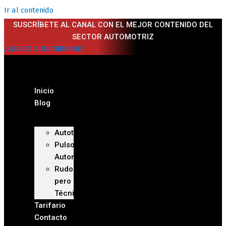
Ir al contenido
SUSCRÍBETE AL CANAL CON EL MEJOR CONTENIDO DEL
SECTOR AUTOMOTRIZ
¡QUIERO SUSCRIBIRME!
Inicio
Blog
Autoteca
Pulso
Automotriz
Rudo
pero
Técnico
Tarifario
Contacto