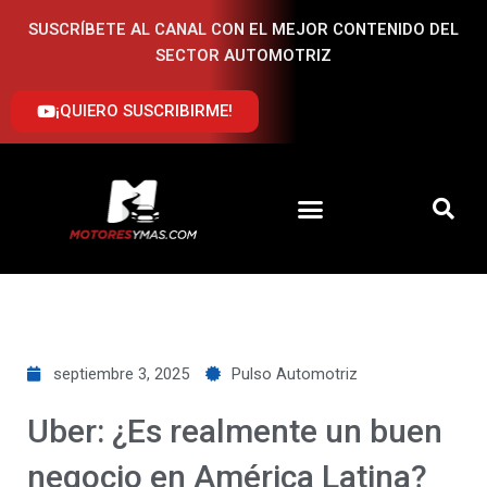
Ir
SUSCRÍBETE AL CANAL CON EL MEJOR CONTENIDO DEL
al
SECTOR AUTOMOTRIZ
contenido
¡QUIERO SUSCRIBIRME!
septiembre 3, 2025
Pulso Automotriz
Uber: ¿Es realmente un buen
negocio en América Latina?