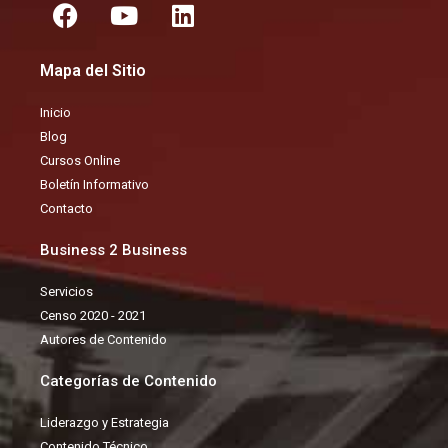
F
Y
L
a
o
i
c
u
n
Mapa del Sitio
e
t
k
b
u
e
Inicio
o
b
d
Blog
o
e
i
Cursos Online
k
n
Boletín Informativo
Contacto
Business 2 Business
Servicios
Censo 2020 - 2021
Autores de Contenido
Categorías de Contenido
Liderazgo y Estrategia
Contenido Técnico