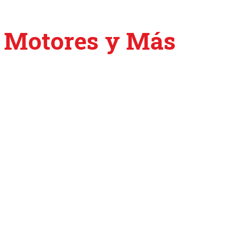
Motores y Más
es
la Revista Digital
Automotriz líder
en
hispanoamérica
Noticias, reseñas, videos y cursos para
entusiastas y profesionales del sector