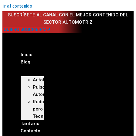
Ir al contenido
SUSCRÍBETE AL CANAL CON EL MEJOR CONTENIDO DEL
SECTOR AUTOMOTRIZ
¡QUIERO SUSCRIBIRME!
Inicio
Blog
Autoteca
Pulso
Automotriz
Rudo
pero
Técnico
Tarifario
Contacto