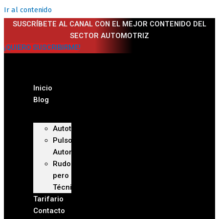
Ir al contenido
SUSCRÍBETE AL CANAL CON EL MEJOR CONTENIDO DEL
SECTOR AUTOMOTRIZ
¡QUIERO SUSCRIBIRME!
Inicio
Blog
Autoteca
Pulso
Automotriz
Rudo
pero
Técnico
Tarifario
Contacto