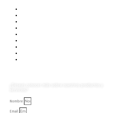
Liderazgo y Estrategia
Contenido Técnico
Diagramas y Mecanismos
Contenido de Negocios
Eventos y Noticias
Productos e Insumos
Mercado y Tendencias
Vehículos
Colección de Revistas
en Formato Digital
Contáctanos
¿Deseas conocer más sobre nuestros productos y
servicios?
Nombre
Email