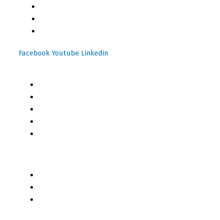
(+502) 2459 1825
(+502) 3599 6284
info@motoresymas.com
Facebook
Youtube
Linkedin
Mapa del Sitio
Inicio
Blog
Cursos Online
Boletín Informativo
Contacto
Business 2 Business
Servicios
Censo 2020 - 2021
Autores de Contenido
Categorías de Contenido