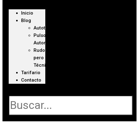
Inicio
Blog
Autoteca
Pulso
Automotriz
Rudo
pero
Técnico
Tarifario
Contacto
Buscar