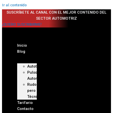
Ir al contenido
SUSCRÍBETE AL CANAL CON EL MEJOR CONTENIDO DEL
SECTOR AUTOMOTRIZ
¡QUIERO SUSCRIBIRME!
Inicio
Blog
Autoteca
Pulso
Automotriz
Rudo
pero
Técnico
Tarifario
Contacto