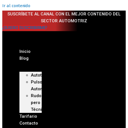
Ir al contenido
SUSCRÍBETE AL CANAL CON EL MEJOR CONTENIDO DEL
SECTOR AUTOMOTRIZ
¡QUIERO SUSCRIBIRME!
Inicio
Blog
Autoteca
Pulso
Automotriz
Rudo
pero
Técnico
Tarifario
Contacto