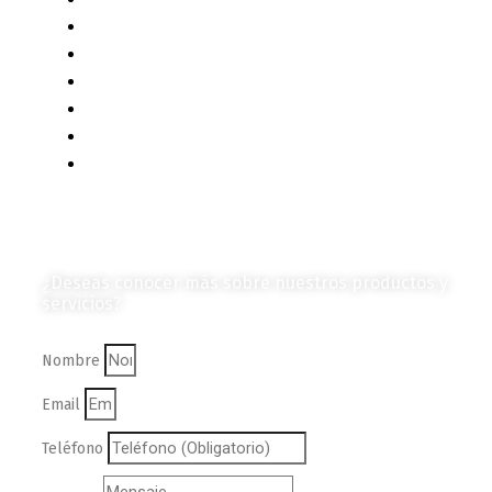
Contenido de Negocios
Eventos y Noticias
Productos e Insumos
Mercado y Tendencias
Vehículos
Colección de Revistas
en Formato Digital
Contáctanos
¿Deseas conocer más sobre nuestros productos y
servicios?
Nombre
Email
Teléfono