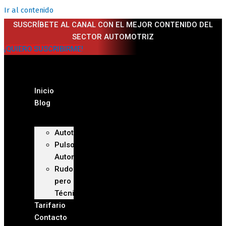
Ir al contenido
SUSCRÍBETE AL CANAL CON EL MEJOR CONTENIDO DEL
SECTOR AUTOMOTRIZ
¡QUIERO SUSCRIBIRME!
Inicio
Blog
Autoteca
Pulso
Automotriz
Rudo
pero
Técnico
Tarifario
Contacto