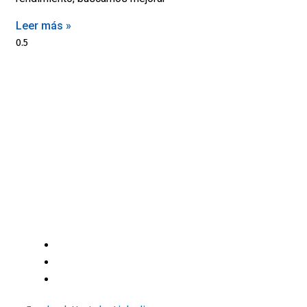
Leer más »
Motores y Más es la plataforma de negocios especializada
en el mercado automotriz latinoamericano con +12 años
generando valor a sus profesionales, comerciantes y
consumidores con contenido independiente de alta
relevancia y ofertas únicas.​
(+502) 2459 1825
(+502) 3599 6284
info@motoresymas.com