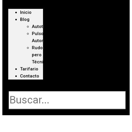
Inicio
Blog
Autoteca
Pulso
Automotriz
Rudo
pero
Técnico
Tarifario
Contacto
Buscar