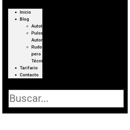
Inicio
Blog
Autoteca
Pulso
Automotriz
Rudo
pero
Técnico
Tarifario
Contacto
Buscar