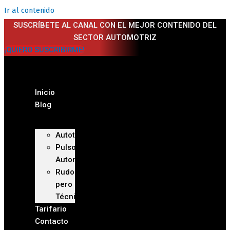
Ir al contenido
SUSCRÍBETE AL CANAL CON EL MEJOR CONTENIDO DEL
SECTOR AUTOMOTRIZ
¡QUIERO SUSCRIBIRME!
Inicio
Blog
Autoteca
Pulso
Automotriz
Rudo
pero
Técnico
Tarifario
Contacto