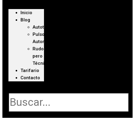
Inicio
Blog
Autoteca
Pulso
Automotriz
Rudo
pero
Técnico
Tarifario
Contacto
Buscar