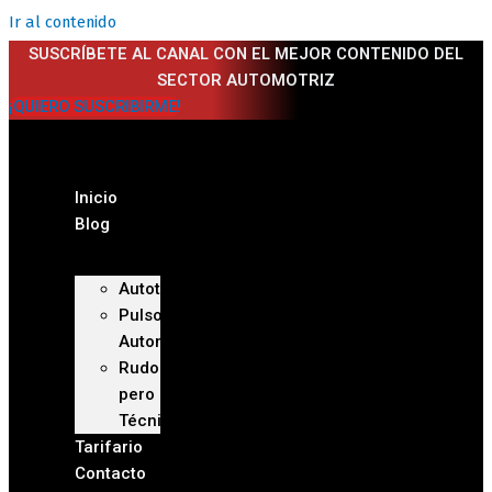
Ir al contenido
SUSCRÍBETE AL CANAL CON EL MEJOR CONTENIDO DEL
SECTOR AUTOMOTRIZ
¡QUIERO SUSCRIBIRME!
Inicio
Blog
Autoteca
Pulso
Automotriz
Rudo
pero
Técnico
Tarifario
Contacto