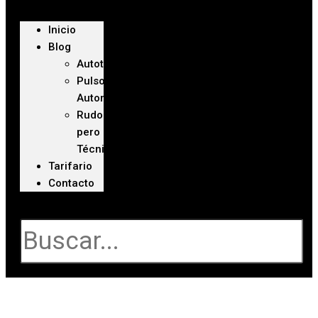
Inicio
Blog
Autoteca
Pulso
Automotriz
Rudo
pero
Técnico
Tarifario
Contacto
Buscar