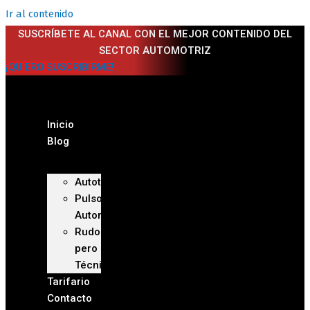
Ir al contenido
SUSCRÍBETE AL CANAL CON EL MEJOR CONTENIDO DEL
SECTOR AUTOMOTRIZ
¡QUIERO SUSCRIBIRME!
Inicio
Blog
Autoteca
Pulso
Automotriz
Rudo
pero
Técnico
Tarifario
Contacto