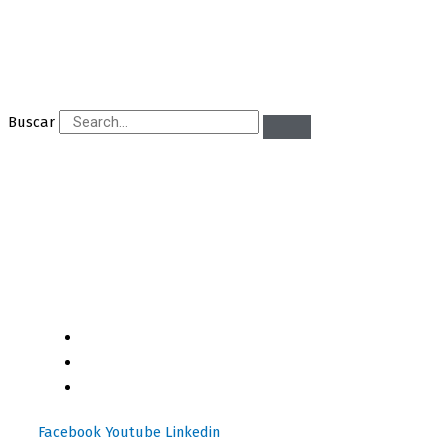
Buscar
Motores y Más es la plataforma de negocios especializada
en el mercado automotriz latinoamericano con +12 años
generando valor a sus profesionales, comerciantes y
consumidores con contenido independiente de alta
relevancia y ofertas únicas.​
(+502) 2459 1825
(+502) 3599 6284
info@motoresymas.com
Facebook
Youtube
Linkedin