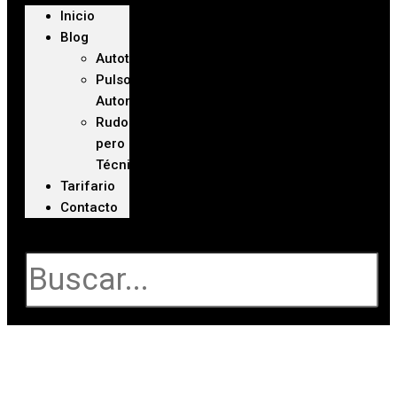
Inicio
Blog
Autoteca
Pulso
Automotriz
Rudo
pero
Técnico
Tarifario
Contacto
Buscar