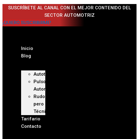
Ir
SUSCRÍBETE AL CANAL CON EL MEJOR CONTENIDO DEL
al
SECTOR AUTOMOTRIZ
contenido
¡QUIERO SUSCRIBIRME!
Inicio
Blog
Autoteca
Pulso
Automotriz
Rudo
pero
Técnico
Tarifario
Contacto