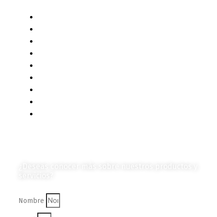
Liderazgo y Estrategia
Contenido Técnico
Diagramas y Mecanismos
Contenido de Negocios
Eventos y Noticias
Productos e Insumos
Mercado y Tendencias
Vehículos
Colección de Revistas
en Formato Digital
Contáctanos
¿Deseas conocer más sobre nuestros productos y
servicios?
Nombre