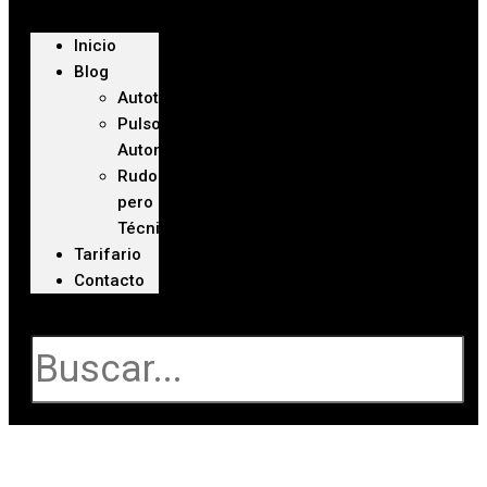
Inicio
Blog
Autoteca
Pulso
Automotriz
Rudo
pero
Técnico
Tarifario
Contacto
Buscar