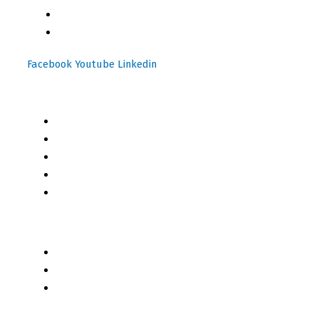
(+502) 3599 6284
info@motoresymas.com
Facebook
Youtube
Linkedin
Mapa del Sitio
Inicio
Blog
Cursos Online
Boletín Informativo
Contacto
Business 2 Business
Servicios
Censo 2020 - 2021
Autores de Contenido
Categorías de Contenido