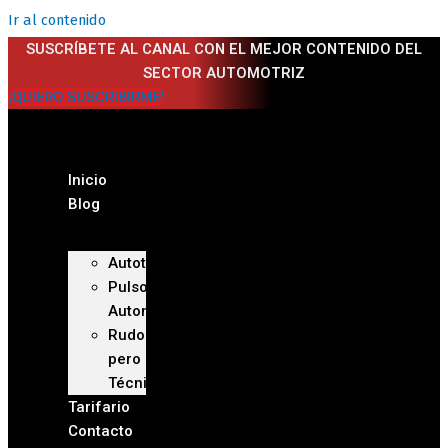
Ir al contenido
SUSCRÍBETE AL CANAL CON EL MEJOR CONTENIDO DEL
SECTOR AUTOMOTRIZ
¡QUIERO SUSCRIBIRME!
Inicio
Blog
Autoteca
Pulso
Automotriz
Rudo
pero
Técnico
Tarifario
Contacto