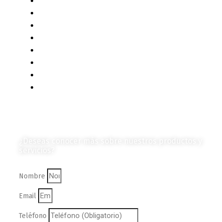
Contenido Técnico
Diagramas y Mecanismos
Contenido de Negocios
Eventos y Noticias
Productos e Insumos
Mercado y Tendencias
Vehículos
Colección de Revistas
en Formato Digital
Contáctanos
¿Deseas conocer más sobre nuestros productos y
servicios?
Nombre
Email
Teléfono