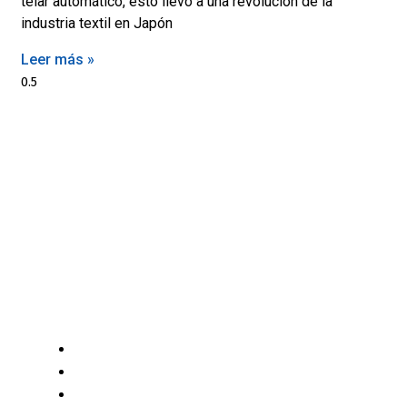
telar automático, esto llevó a una revolución de la
industria textil en Japón
Leer más »
Motores y Más es la plataforma de negocios especializada
en el mercado automotriz latinoamericano con +12 años
generando valor a sus profesionales, comerciantes y
consumidores con contenido independiente de alta
relevancia y ofertas únicas.​
(+502) 2459 1825
(+502) 3599 6284
info@motoresymas.com