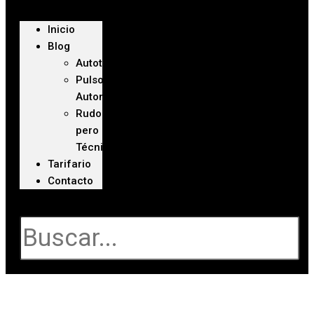
Inicio
Blog
Autoteca
Pulso
Automotriz
Rudo
pero
Técnico
Tarifario
Contacto
Buscar