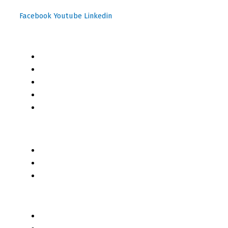
Facebook
Youtube
Linkedin
Mapa del Sitio
Inicio
Blog
Cursos Online
Boletín Informativo
Contacto
Business 2 Business
Servicios
Censo 2020 - 2021
Autores de Contenido
Categorías de Contenido
Liderazgo y Estrategia