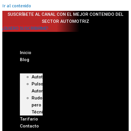
Ir al contenido
SUSCRÍBETE AL CANAL CON EL MEJOR CONTENIDO DEL
SECTOR AUTOMOTRIZ
¡QUIERO SUSCRIBIRME!
Inicio
Blog
Autoteca
Pulso
Automotriz
Rudo
pero
Técnico
Tarifario
Contacto