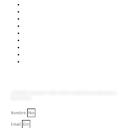
Liderazgo y Estrategia
Contenido Técnico
Diagramas y Mecanismos
Contenido de Negocios
Eventos y Noticias
Productos e Insumos
Mercado y Tendencias
Vehículos
Colección de Revistas
en Formato Digital
Contáctanos
¿Deseas conocer más sobre nuestros productos y
servicios?
Nombre
Email