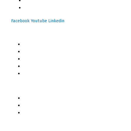
(+502) 3599 6284
info@motoresymas.com
Facebook
Youtube
Linkedin
Mapa del Sitio
Inicio
Blog
Cursos Online
Boletín Informativo
Contacto
Business 2 Business
Servicios
Censo 2020 - 2021
Autores de Contenido
Categorías de Contenido