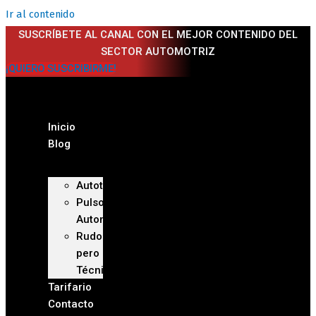
Ir al contenido
SUSCRÍBETE AL CANAL CON EL MEJOR CONTENIDO DEL
SECTOR AUTOMOTRIZ
¡QUIERO SUSCRIBIRME!
Inicio
Blog
Autoteca
Pulso
Automotriz
Rudo
pero
Técnico
Tarifario
Contacto