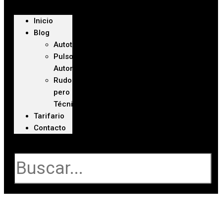
Inicio
Blog
Autoteca
Pulso
Automotriz
Rudo
pero
Técnico
Tarifario
Contacto
Buscar