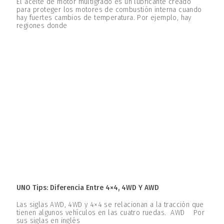
El aceite de motor multigrado es un lubricante creado
para proteger los motores de combustión interna cuando
hay fuertes cambios de temperatura. Por ejemplo, hay
regiones donde
UNO Tips: Diferencia Entre 4×4, 4WD Y AWD
Las siglas AWD, 4WD y 4×4 se relacionan a la tracción que
tienen algunos vehículos en las cuatro ruedas. AWD Por
sus siglas en inglés