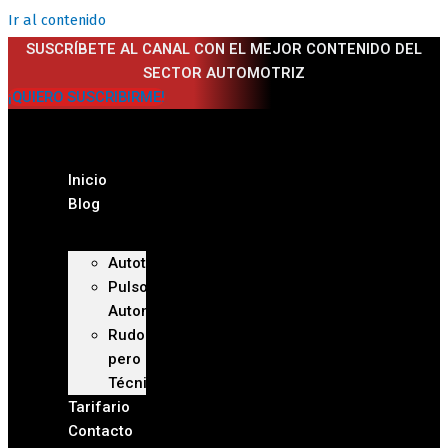
Ir al contenido
SUSCRÍBETE AL CANAL CON EL MEJOR CONTENIDO DEL
SECTOR AUTOMOTRIZ
¡QUIERO SUSCRIBIRME!
Inicio
Blog
Autoteca
Pulso
Automotriz
Rudo
pero
Técnico
Tarifario
Contacto