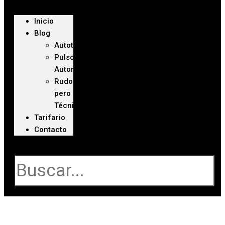
Inicio
Blog
Autoteca
Pulso
Automotriz
Rudo
pero
Técnico
Tarifario
Contacto
Buscar