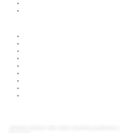
Censo 2020 - 2021
Autores de Contenido
Categorías de Contenido
Liderazgo y Estrategia
Contenido Técnico
Diagramas y Mecanismos
Contenido de Negocios
Eventos y Noticias
Productos e Insumos
Mercado y Tendencias
Vehículos
Colección de Revistas
en Formato Digital
Contáctanos
¿Deseas conocer más sobre nuestros productos y