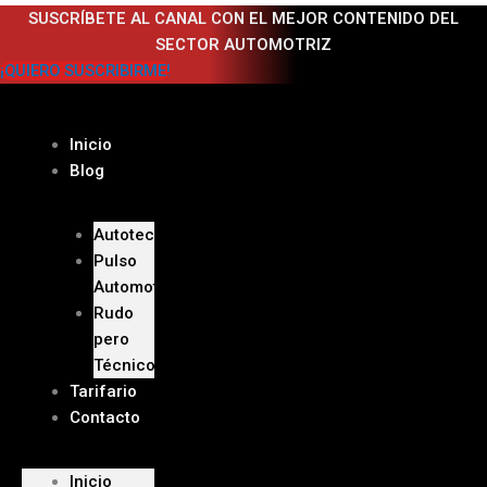
Ir
SUSCRÍBETE AL CANAL CON EL MEJOR CONTENIDO DEL
al
SECTOR AUTOMOTRIZ
contenido
¡QUIERO SUSCRIBIRME!
Inicio
Blog
Autoteca
Pulso
Automotriz
Rudo
pero
Técnico
Tarifario
Contacto
Inicio