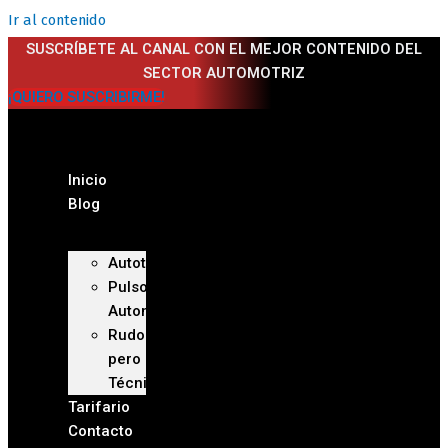
Ir al contenido
SUSCRÍBETE AL CANAL CON EL MEJOR CONTENIDO DEL
SECTOR AUTOMOTRIZ
¡QUIERO SUSCRIBIRME!
Inicio
Blog
Autoteca
Pulso
Automotriz
Rudo
pero
Técnico
Tarifario
Contacto