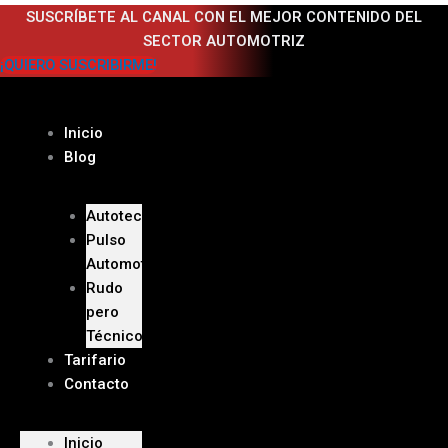
Ir
SUSCRÍBETE AL CANAL CON EL MEJOR CONTENIDO DEL
al
SECTOR AUTOMOTRIZ
contenido
¡QUIERO SUSCRIBIRME!
Inicio
Blog
Autoteca
Pulso
Automotriz
Rudo
pero
Técnico
Tarifario
Contacto
Inicio