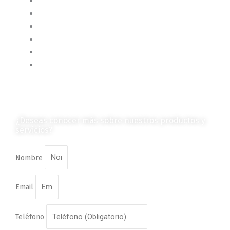
Contenido de Negocios
Eventos y Noticias
Productos e Insumos
Mercado y Tendencias
Vehículos
Colección de Revistas
en Formato Digital
Contáctanos
¿Deseas conocer más sobre nuestros productos y
servicios?
Nombre
Email
Teléfono