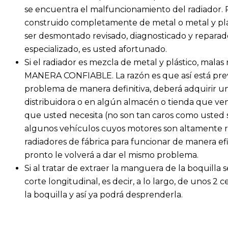
se encuentra el malfuncionamiento del radiador. Pr
construido completamente de metal o metal y plás
ser desmontado revisado, diagnosticado y reparado,
especializado, es usted afortunado.
Si el radiador es mezcla de metal y plástico, m
MANERA CONFIABLE. La razón es que así está previs
problema de manera definitiva, deberá adquirir un
distribuidora o en algún almacén o tienda que ven
que usted necesita (no son tan caros como usted
algunos vehículos cuyos motores son altamente re
radiadores de fábrica para funcionar de manera efici
pronto le volverá a dar el mismo problema.
Si al tratar de extraer la manguera de la boquilla s
corte longitudinal, es decir, a lo largo, de unos 2
la boquilla y así ya podrá desprenderla.