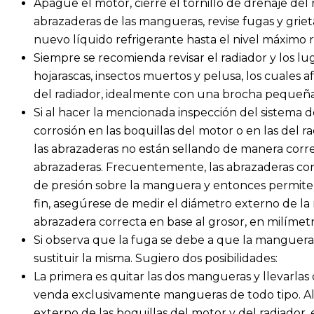
Apague el motor, cierre el tornillo de drenaje del r
abrazaderas de las mangueras, revise fugas y griet
nuevo líquido refrigerante hasta el nivel máxim
Siempre se recomienda revisar el radiador y los luga
hojarascas, insectos muertos y pelusa, los cuales 
del radiador, idealmente con una brocha pequeña
Si al hacer la mencionada inspección del sistema 
corrosión en las boquillas del motor o en las del r
las abrazaderas no están sellando de manera corr
abrazaderas. Frecuentemente, las abrazaderas con
de presión sobre la manguera y entonces permiten f
fin, asegúrese de medir el diámetro externo de l
abrazadera correcta en base al grosor, en milímetr
Si observa que la fuga se debe a que la manguera
sustituir la misma. Sugiero dos posibilidades:
La primera es quitar las dos mangueras y llevarl
venda exclusivamente mangueras de todo tipo. Al 
externo de las boquillas del motor y del radiador, 