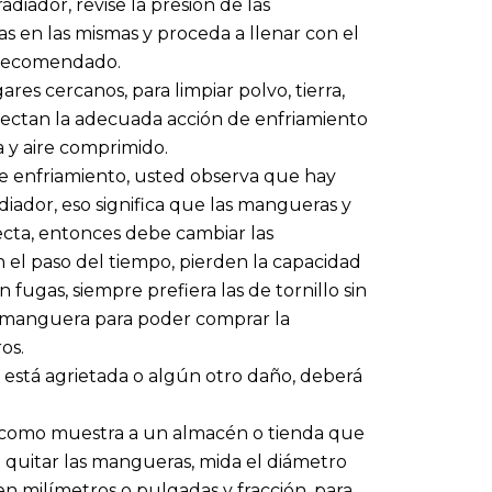
adiador, revise la presión de las
as en las mismas y proceda a llenar con el
o recomendado.
res cercanos, para limpiar polvo, tierra,
afectan la adecuada acción de enfriamiento
 y aire comprimido.
de enfriamiento, usted observa que hay
adiador, eso significa que las mangueras y
ecta, entonces debe cambiar las
 el paso del tiempo, pierden la capacidad
ugas, siempre prefiera las de tornillo sin
a manguera para poder comprar la
os.
 está agrietada o algún otro daño, deberá
as como muestra a un almacén o tienda que
quitar las mangueras, mida el diámetro
en milímetros o pulgadas y fracción, para