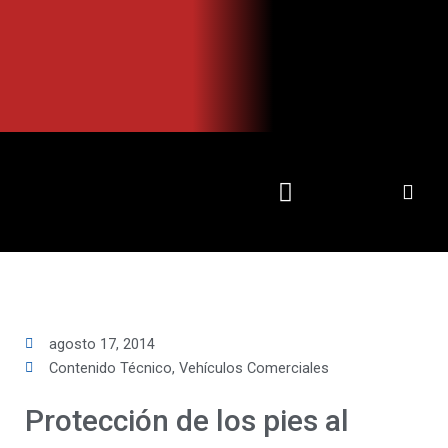
Ir
al
contenido
agosto 17, 2014
Contenido Técnico
,
Vehículos Comerciales
Protección de los pies al