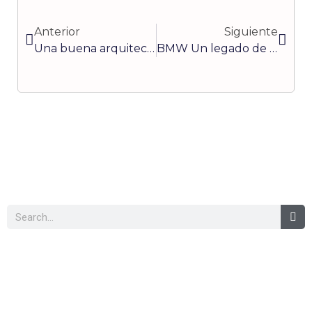
Ant
Sigui
Anterior
Siguiente
Una buena arquitectura de equipo es fundamental para su éxito
BMW Un legado de casi un siglo
Buscar