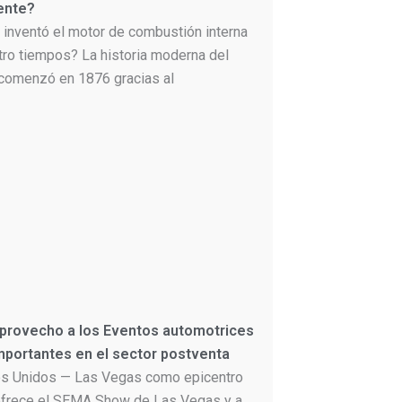
ente?
 inventó el motor de combustión interna
tro tiempos? La historia moderna del
comenzó en 1876 gracias al
 provecho a los Eventos automotrices
portantes en el sector postventa
s Unidos — Las Vegas como epicentro
frece el SEMA Show de Las Vegas y a