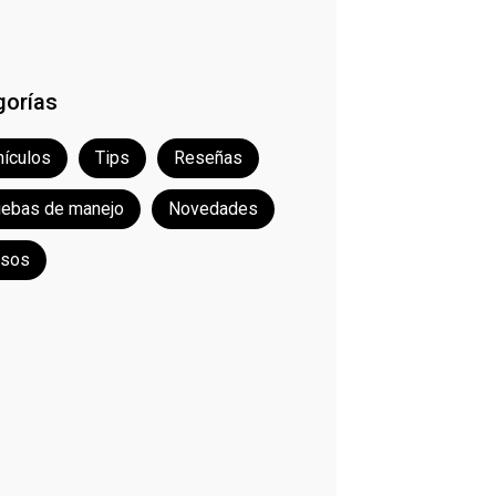
gorías
ículos
Tips
Reseñas
uebas de manejo
Novedades
rsos