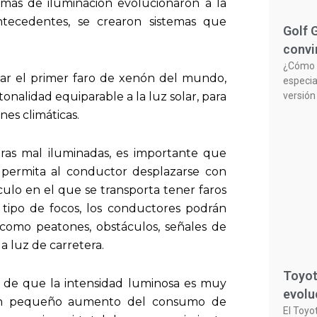
emas de iluminación evolucionaron a la
tecedentes, se crearon sistemas que
Golf 
convi
¿Cómo n
ar el primer faro de xenón del mundo,
especia
nalidad equiparable a la luz solar, para
versión
es climáticas.
eras mal iluminadas, es importante que
e permita al conductor desplazarse con
ículo en el que se transporta tener faros
tipo de focos, los conductores podrán
 como peatones, obstáculos, señales de
la luz de carretera.
Toyot
a de que la intensidad luminosa es muy
evolu
 un pequeño aumento del consumo de
El Toyo