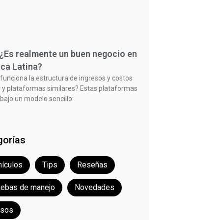
 ¿Es realmente un buen negocio en
ca Latina?
unciona la estructura de ingresos y costos
 y plataformas similares? Estas plataformas
bajo un modelo sencillo:
gorías
ículos
Tips
Reseñas
uebas de manejo
Novedades
rsos