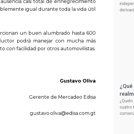
 ausencia casi total de ennegrecimiento
indepen
blemente igual durante toda la vida útil
derivac
oporcionan un buen alumbrado hasta 600
onductor podrá manejar con mucha más
o con facilidad por otros automovilistas.
Gustavo Oliva
¿Qué 
realm
Gerente de Mercadeo Edisa
¿Quién 
cuatro 
gustavo.oliva@edisa.com.gt
comenzó