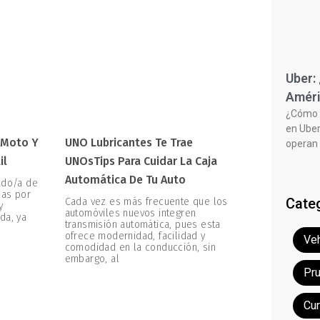
Uber:
Améri
¿Cómo f
en Uber
 Moto Y
UNO Lubricantes Te Trae
operan 
il
UNOsTips Para Cuidar La Caja
Automática De Tu Auto
ado/a de
zas por
Cate
Cada vez es más frecuente que los
y
automóviles nuevos integren
da, ya
transmisión automática, pues esta
ofrece modernidad, facilidad y
Veh
comodidad en la conducción, sin
embargo, al
Pr
Cu