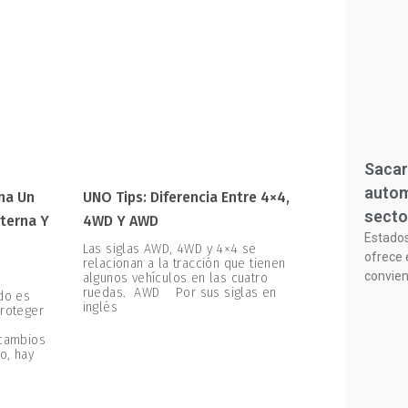
Sacar
autom
na Un
UNO Tips: Diferencia Entre 4×4,
secto
terna Y
4WD Y AWD
Estado
Las siglas AWD, 4WD y 4×4 se
ofrece 
relacionan a la tracción que tienen
convie
algunos vehículos en las cuatro
ruedas. AWD Por sus siglas en
ado es
inglés
proteger
 cambios
o, hay