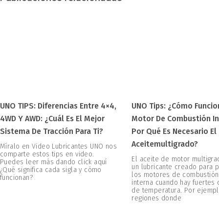
UNO TIPS: Diferencias Entre 4×4,
UNO Tips: ¿Cómo Funcio
4WD Y AWD: ¿Cuál Es El Mejor
Motor De Combustión In
Sistema De Tracción Para Ti?
Por Qué Es Necesario El
Aceitemultigrado?
Míralo en Video Lubricantes UNO nos
comparte estos tips en video.
El aceite de motor multigr
Puedes leer más dando click aquí
un lubricante creado para 
¿Qué significa cada sigla y cómo
los motores de combustión
funcionan?
interna cuando hay fuertes
de temperatura. Por ejempl
regiones donde