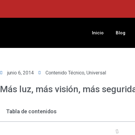
Ir
al
contenido
Inicio
Blog
junio 6, 2014
Contenido Técnico
,
Universal
Más luz, más visión, más segurida
Tabla de contenidos