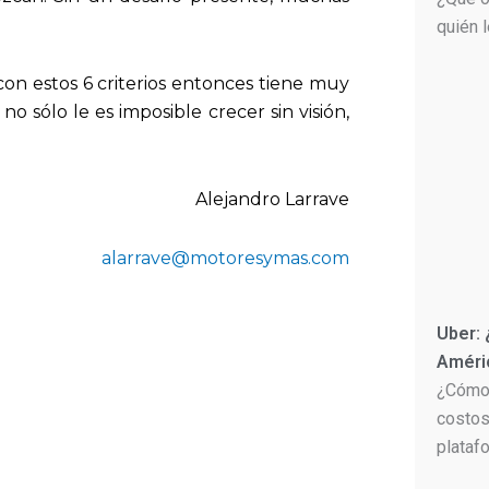
quién 
con estos 6 criterios entonces tiene muy
o sólo le es imposible crecer sin visión,
Alejandro Larrave
alarrave@motoresymas.com
Uber:
Améri
¿Cómo 
costos
plataf