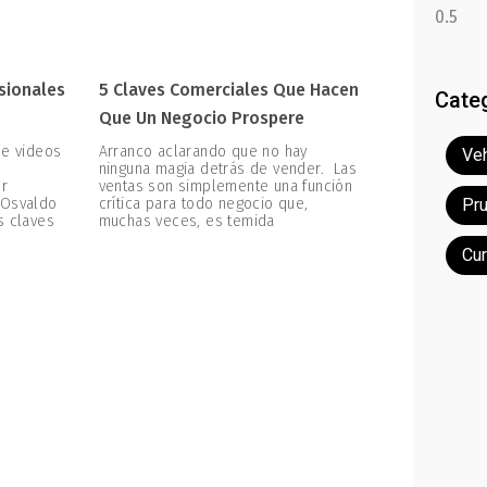
esionales
5 Claves Comerciales Que Hacen
Cate
Que Un Negocio Prospere
de videos
Arranco aclarando que no hay
Veh
ninguna magia detrás de vender. Las
er
ventas son simplemente una función
 Osvaldo
crítica para todo negocio que,
Pr
s claves
muchas veces, es temida
Cu