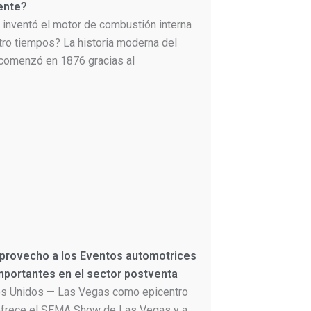
ente?
 inventó el motor de combustión interna
tro tiempos? La historia moderna del
comenzó en 1876 gracias al
 provecho a los Eventos automotrices
portantes en el sector postventa
s Unidos — Las Vegas como epicentro
frece el SEMA Show de Las Vegas y a