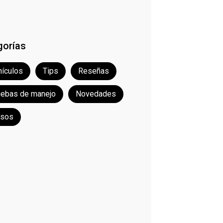
gorías
ículos
Tips
Reseñas
uebas de manejo
Novedades
rsos