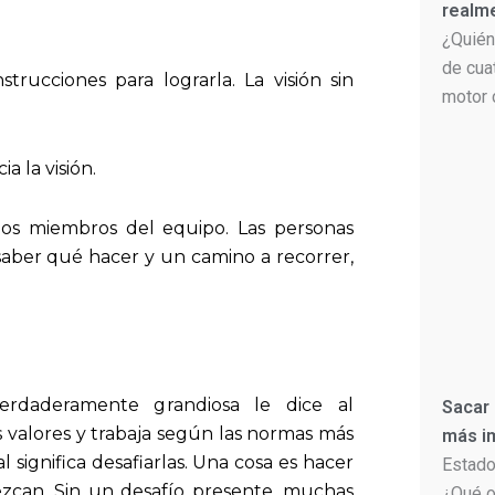
realm
¿Quién
de cua
rucciones para lograrla. La visión sin
motor 
a la visión.
 los miembros del equipo. Las personas
saber qué hacer y un camino a recorrer,
erdaderamente grandiosa le dice al
Sacar
s valores y trabaja según las normas más
más im
 significa desafiarlas. Una cosa es hacer
Estado
zcan. Sin un desafío presente, muchas
¿Qué o