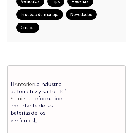
Vehículos
Tips
Reseñas
Pruebas de manejo
Novedades
Cursos
Ant
Siguiente
Anterior
La industria
automotriz y su ‘top 10’
Siguiente
Información
importante de las
baterías de los
vehículos