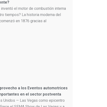
ente?
 inventó el motor de combustión interna
tro tiempos? La historia moderna del
comenzó en 1876 gracias al
 provecho a los Eventos automotrices
portantes en el sector postventa
s Unidos — Las Vegas como epicentro
frece el SEMA Show de Las Vegas y a