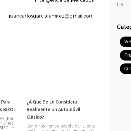
Inteligencia de Mercados
juancarlosgarciaramirez@gmail.com
Cate
Veh
Pr
Cu
 Para
¿A Qué Se Le Considera
s BIZOL
Realmente Un Automóvil
Clásico?
ew ¿Por
or antes
Como nos hemos podido dar cuenta,
 BIZOL es
muchas personas que tienen un auto