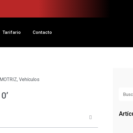
Tarifario
Contacto
OMOTRIZ
,
Vehículos
Busca
10’
Artíc