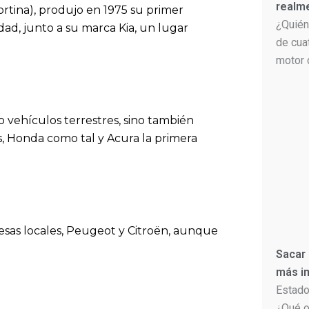
realm
ortina), produjo en 1975 su primer
¿Quién
ad, junto a su marca Kia, un lugar
de cua
motor 
o vehículos terrestres, sino también
s, Honda como tal y Acura la primera
esas locales, Peugeot y Citroën, aunque
Sacar
más im
Estado
¿Qué o