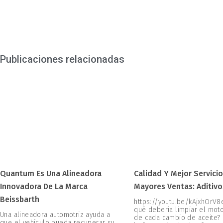
Publicaciones relacionadas
Quantum Es Una Alineadora
Calidad Y Mejor Servicio
Innovadora De La Marca
Mayores Ventas: Aditivo
Beissbarth
https://youtu.be/kAjxhOrV8
qué debería limpiar el mot
Una alineadora automotriz ayuda a
de cada cambio de aceite?
que el vehículo pueda recuperar su