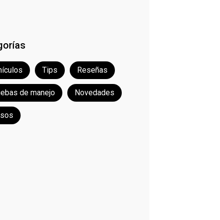
gorías
ículos
Tips
Reseñas
uebas de manejo
Novedades
rsos