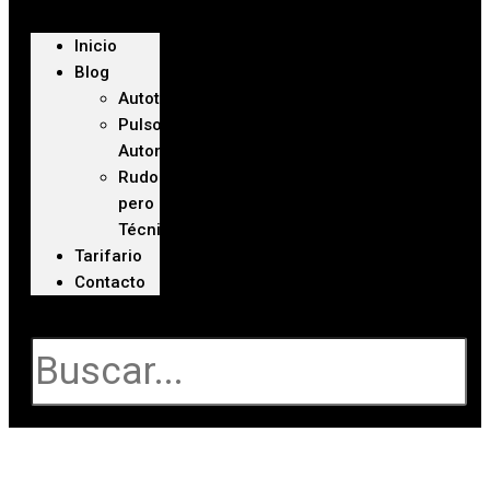
Inicio
Blog
Autoteca
Pulso
Automotriz
Rudo
pero
Técnico
Tarifario
Contacto
Buscar