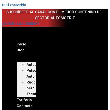
Ir al contenido
SUSCRÍBETE AL CANAL CON EL MEJOR CONTENIDO DEL
SECTOR AUTOMOTRIZ
¡QUIERO SUSCRIBIRME!
Inicio
Blog
Autoteca
Pulso
Automotriz
Rudo
pero
Técnico
Tarifario
Contacto