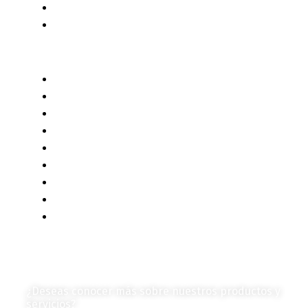
Censo 2020 - 2021
Autores de Contenido
Categorías de Contenido
Liderazgo y Estrategia
Contenido Técnico
Diagramas y Mecanismos
Contenido de Negocios
Eventos y Noticias
Productos e Insumos
Mercado y Tendencias
Vehículos
Colección de Revistas
en Formato Digital
Contáctanos
¿Deseas conocer más sobre nuestros productos y
servicios?