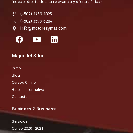
independiente de alta relevancia y ofertas únicas.​
(+502) 2459 1825
(+502) 3599 6284
info@motoresymas.com
F
Y
L
a
o
i
c
u
n
Mapa del Sitio
e
t
k
b
u
e
Inicio
o
b
d
Blog
o
e
i
Cursos Online
k
n
Boletín Informativo
Contacto
Business 2 Business
Servicios
Censo 2020 - 2021