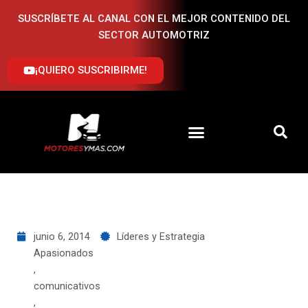
Ir
SUSCRÍBETE AL CANAL CON EL MEJOR CONTENIDO DEL
al
SECTOR AUTOMOTRIZ
contenido
¡QUIERO SUSCRIBIRME!
junio 6, 2014
Líderes y Estrategia
Apasionados
,
comunicativos
,