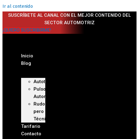
Ir al contenido
SUSCRÍBETE AL CANAL CON EL MEJOR CONTENIDO DEL
SECTOR AUTOMOTRIZ
¡QUIERO SUSCRIBIRME!
Inicio
Blog
Autoteca
Pulso
Automotriz
Rudo
pero
Técnico
Tarifario
Contacto