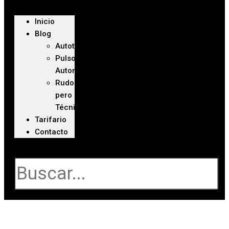
Inicio
Blog
Autoteca
Pulso
Automotriz
Rudo
pero
Técnico
Tarifario
Contacto
Buscar