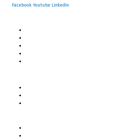
Facebook
Youtube
Linkedin
Mapa del Sitio
Inicio
Blog
Cursos Online
Boletín Informativo
Contacto
Business 2 Business
Servicios
Censo 2020 - 2021
Autores de Contenido
Categorías de Contenido
Liderazgo y Estrategia
Contenido Técnico