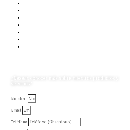
Diagramas y Mecanismos
Contenido de Negocios
Eventos y Noticias
Productos e Insumos
Mercado y Tendencias
Vehículos
Colección de Revistas
en Formato Digital
Contáctanos
¿Deseas conocer más sobre nuestros productos y
servicios?
Nombre
Email
Teléfono