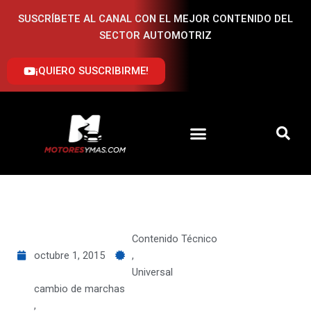
Ir
SUSCRÍBETE AL CANAL CON EL MEJOR CONTENIDO DEL
al
SECTOR AUTOMOTRIZ
contenido
¡QUIERO SUSCRIBIRME!
Contenido Técnico
octubre 1, 2015
,
Universal
cambio de marchas
,