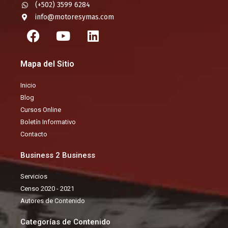
(+502) 3599 6284
info@motoresymas.com
F
Y
L
a
o
i
c
u
n
Mapa del Sitio
e
t
k
b
u
e
Inicio
o
b
d
Blog
o
e
i
Cursos Online
k
n
Boletín Informativo
Contacto
Business 2 Business
Servicios
Censo 2020 - 2021
Autores de Contenido
Categorías de Contenido