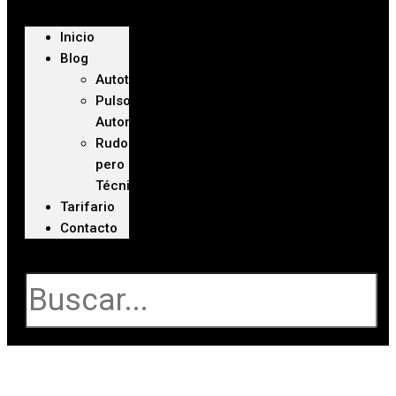
Inicio
Blog
Autoteca
Pulso
Automotriz
Rudo
pero
Técnico
Tarifario
Contacto
Buscar