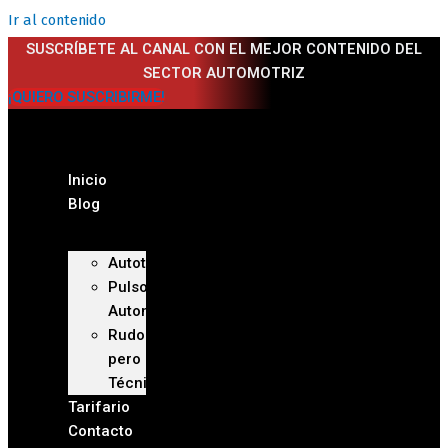
Ir al contenido
SUSCRÍBETE AL CANAL CON EL MEJOR CONTENIDO DEL
SECTOR AUTOMOTRIZ
¡QUIERO SUSCRIBIRME!
Inicio
Blog
Autoteca
Pulso
Automotriz
Rudo
pero
Técnico
Tarifario
Contacto