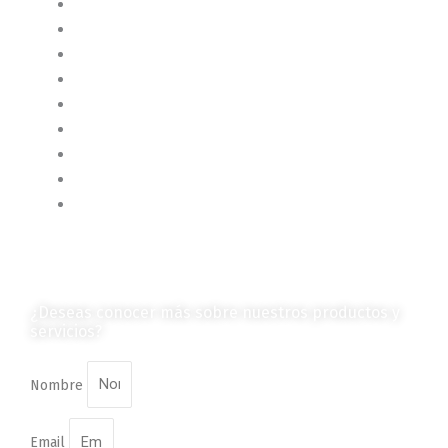
Liderazgo y Estrategia
Contenido Técnico
Diagramas y Mecanismos
Contenido de Negocios
Eventos y Noticias
Productos e Insumos
Mercado y Tendencias
Vehículos
Colección de Revistas
en Formato Digital
Contáctanos
¿Deseas conocer más sobre nuestros productos y
servicios?
Nombre
Email