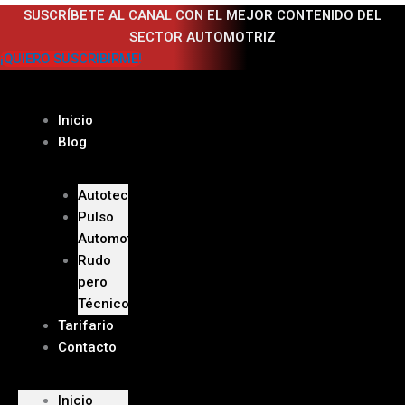
Ir
SUSCRÍBETE AL CANAL CON EL MEJOR CONTENIDO DEL
al
SECTOR AUTOMOTRIZ
contenido
¡QUIERO SUSCRIBIRME!
Inicio
Blog
Autoteca
Pulso
Automotriz
Rudo
pero
Técnico
Tarifario
Contacto
Inicio