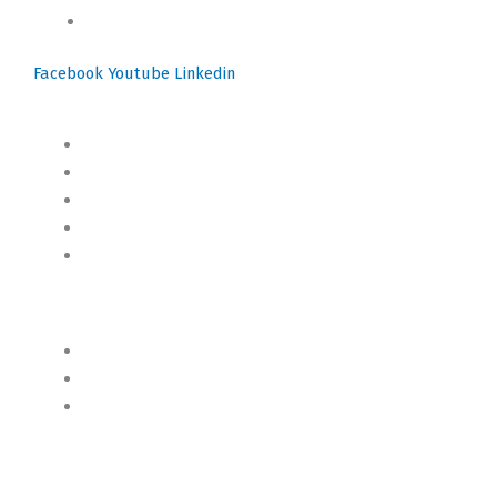
info@motoresymas.com
Facebook
Youtube
Linkedin
Mapa del Sitio
Inicio
Blog
Cursos Online
Boletín Informativo
Contacto
Business 2 Business
Servicios
Censo 2020 - 2021
Autores de Contenido
Categorías de Contenido