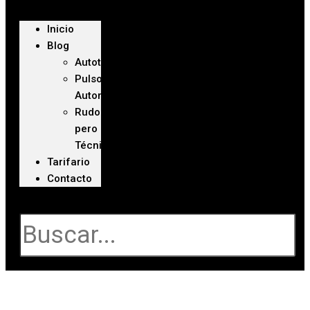
Inicio
Blog
Autoteca
Pulso
Automotriz
Rudo
pero
Técnico
Tarifario
Contacto
Buscar