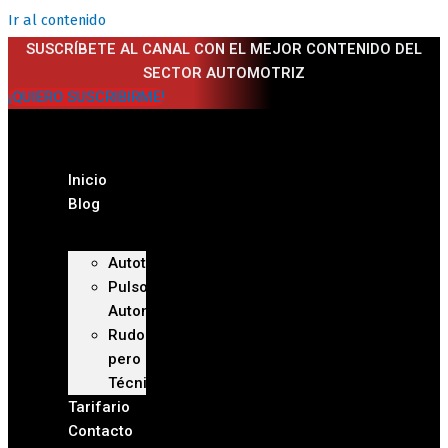
Ir al contenido
SUSCRÍBETE AL CANAL CON EL MEJOR CONTENIDO DEL
SECTOR AUTOMOTRIZ
¡QUIERO SUSCRIBIRME!
Inicio
Blog
Autoteca
Pulso
Automotriz
Rudo
pero
Técnico
Tarifario
Contacto