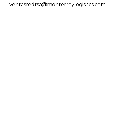
ventasredtsa@monterreylogisitcs.com