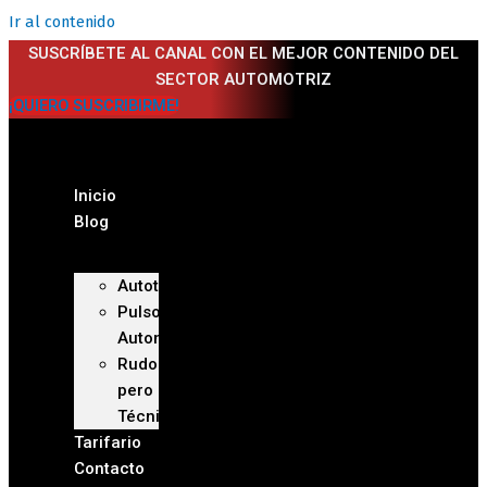
Ir al contenido
SUSCRÍBETE AL CANAL CON EL MEJOR CONTENIDO DEL
SECTOR AUTOMOTRIZ
¡QUIERO SUSCRIBIRME!
Inicio
Blog
Autoteca
Pulso
Automotriz
Rudo
pero
Técnico
Tarifario
Contacto