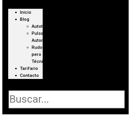
Inicio
Blog
Autoteca
Pulso
Automotriz
Rudo
pero
Técnico
Tarifario
Contacto
Buscar