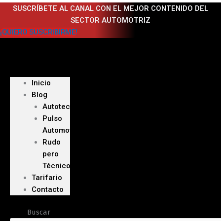
Ir
SUSCRÍBETE AL CANAL CON EL MEJOR CONTENIDO DEL
al
SECTOR AUTOMOTRIZ
contenido
¡QUIERO SUSCRIBIRME!
Inicio
Blog
Autoteca
Pulso
Automotriz
Rudo
pero
Técnico
Tarifario
Contacto
Buscar