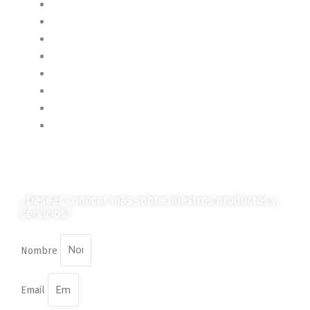
Contenido Técnico
Diagramas y Mecanismos
Contenido de Negocios
Eventos y Noticias
Productos e Insumos
Mercado y Tendencias
Vehículos
Colección de Revistas
en Formato Digital
Contáctanos
¿Deseas conocer más sobre nuestros productos y
servicios?
Nombre
Email