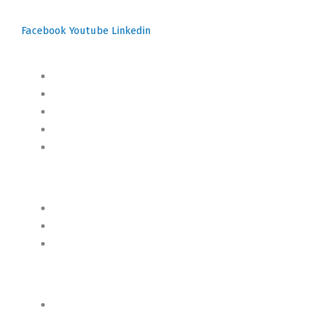
Facebook
Youtube
Linkedin
Mapa del Sitio
Inicio
Blog
Cursos Online
Boletín Informativo
Contacto
Business 2 Business
Servicios
Censo 2020 - 2021
Autores de Contenido
Categorías de Contenido
Liderazgo y Estrategia