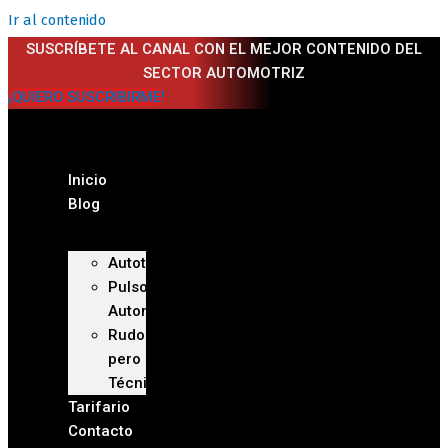
Ir al contenido
SUSCRÍBETE AL CANAL CON EL MEJOR CONTENIDO DEL
SECTOR AUTOMOTRIZ
¡QUIERO SUSCRIBIRME!
Inicio
Blog
Autoteca
Pulso
Automotriz
Rudo
pero
Técnico
Tarifario
Contacto