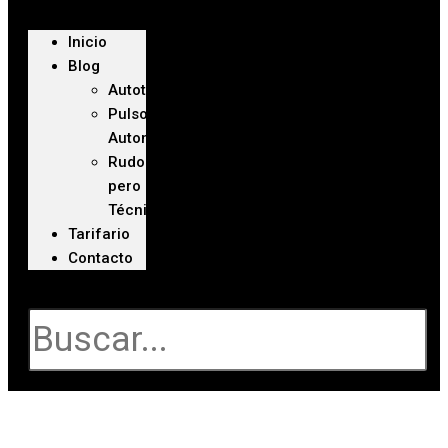
Inicio
Blog
Autoteca
Pulso
Automotriz
Rudo
pero
Técnico
Tarifario
Contacto
Buscar