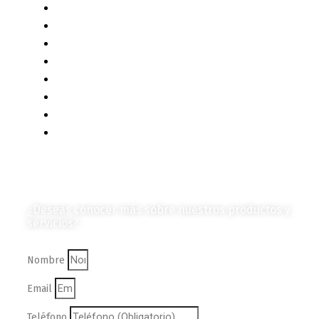
Contenido Técnico
Diagramas y Mecanismos
Contenido de Negocios
Eventos y Noticias
Productos e Insumos
Mercado y Tendencias
Vehículos
Colección de Revistas
en Formato Digital
Contáctanos
¿Deseas conocer más sobre nuestros productos y
servicios?
Nombre
Email
Teléfono