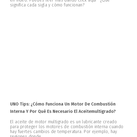
en video. Puedes leer más dando click aquí ¿Qué
significa cada sigla y cómo funcionan?
UNO Tips: ¿Cómo Funciona Un Motor De Combustión
Interna Y Por Qué Es Necesario El Aceitemultigrado?
El aceite de motor multigrado es un lubricante creado
para proteger los motores de combustión interna cuando
hay fuertes cambios de temperatura. Por ejemplo, hay
regiones donde