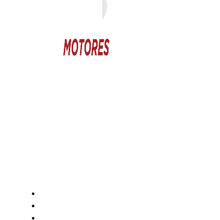
Motores y Más es la plataforma de negocios especializada
en el mercado automotriz latinoamericano con +12 años
generando valor a sus profesionales, comerciantes y
consumidores con contenido independiente de alta
relevancia y ofertas únicas.​
(+502) 2459 1825
(+502) 3599 6284
info@motoresymas.com