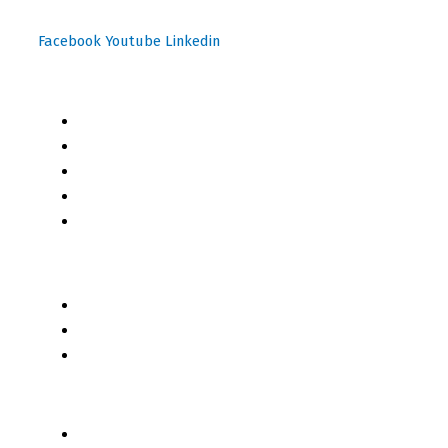
Facebook
Youtube
Linkedin
Mapa del Sitio
Inicio
Blog
Cursos Online
Boletín Informativo
Contacto
Business 2 Business
Servicios
Censo 2020 - 2021
Autores de Contenido
Categorías de Contenido
Liderazgo y Estrategia