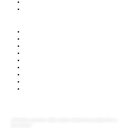
Censo 2020 - 2021
Autores de Contenido
Categorías de Contenido
Liderazgo y Estrategia
Contenido Técnico
Diagramas y Mecanismos
Contenido de Negocios
Eventos y Noticias
Productos e Insumos
Mercado y Tendencias
Vehículos
Colección de Revistas
en Formato Digital
Contáctanos
¿Deseas conocer más sobre nuestros productos y
servicios?