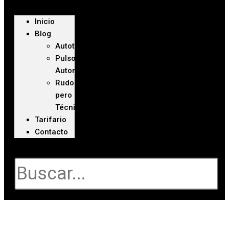
Inicio
Blog
Autoteca
Pulso
Automotriz
Rudo
pero
Técnico
Tarifario
Contacto
Buscar