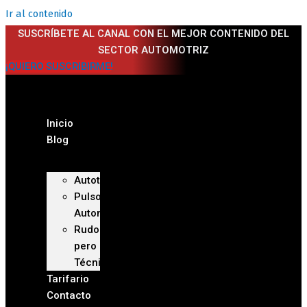
Ir al contenido
SUSCRÍBETE AL CANAL CON EL MEJOR CONTENIDO DEL
SECTOR AUTOMOTRIZ
¡QUIERO SUSCRIBIRME!
Inicio
Blog
Autoteca
Pulso
Automotriz
Rudo
pero
Técnico
Tarifario
Contacto