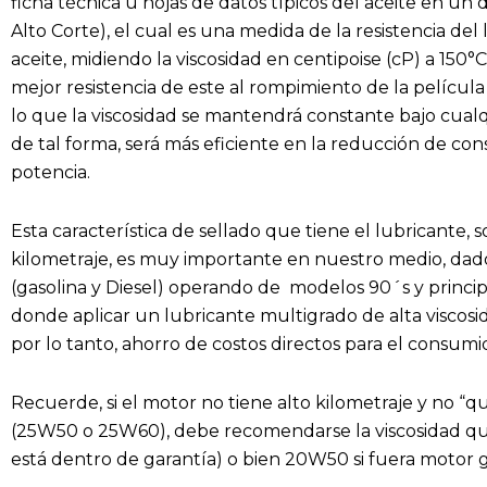
ficha técnica u hojas de datos típicos del aceite en u
Alto Corte), el cual es una medida de la resistencia del 
aceite, midiendo la viscosidad en centipoise (cP) a 150°
mejor resistencia de este al rompimiento de la película
lo que la viscosidad se mantendrá constante bajo cualq
de tal forma, será más eficiente en la reducción de co
potencia.
Esta característica de sellado que tiene el lubricante,
kilometraje, es muy importante en nuestro medio, dado
(gasolina y Diesel) operando de modelos 90´s y princi
donde aplicar un lubricante multigrado de alta viscosida
por lo tanto, ahorro de costos directos para el consumid
Recuerde, si el motor no tiene alto kilometraje y no “q
(25W50 o 25W60), debe recomendarse la viscosidad que 
está dentro de garantía) o bien 20W50 si fuera motor ga