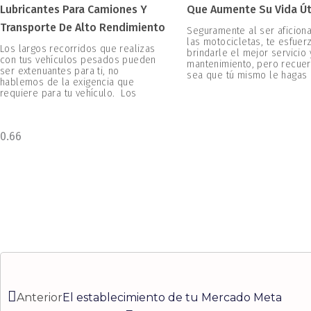
Lubricantes Para Camiones Y
Que Aumente Su Vida Út
Transporte De Alto Rendimiento
Seguramente al ser aficion
las motocicletas, te esfuer
Los largos recorridos que realizas
brindarle el mejor servicio 
con tus vehículos pesados pueden
mantenimiento, pero recuer
ser extenuantes para ti, no
sea que tú mismo le hagas
hablemos de la exigencia que
requiere para tu vehículo. Los
Ant
Siguiente
Anterior
El establecimiento de tu Mercado Meta