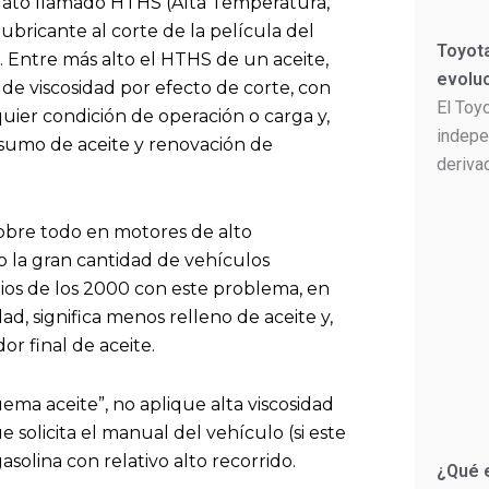
n dato llamado HTHS (Alta Temperatura,
lubricante al corte de la película del
Toyota
C. Entre más alto el HTHS de un aceite,
evolu
 de viscosidad por efecto de corte, con
El Toy
uier condición de operación o carga y,
indepe
nsumo de aceite y renovación de
deriva
 sobre todo en motores de alto
 la gran cantidad de vehículos
pios de los 2000 con este problema, en
d, significa menos relleno de aceite y,
or final de aceite.
uema aceite”, no aplique alta viscosidad
solicita el manual del vehículo (si este
solina con relativo alto recorrido.
¿Qué 