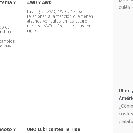
terna Y
4WD Y AWD
quién 
Las siglas AWD, 4WD y 4×4 se
relacionan a la tracción que tienen
algunos vehículos en las cuatro
ruedas. AWD Por sus siglas en
ado es
inglés
proteger
 cambios
o, hay
Uber:
Améri
¿Cómo 
costos
plataf
 Moto Y
UNO Lubricantes Te Trae