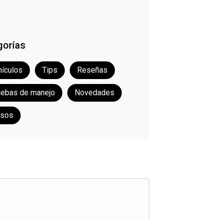
gorías
ículos
Tips
Reseñas
uebas de manejo
Novedades
rsos