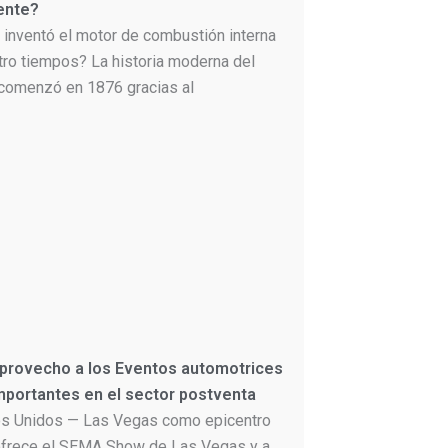
ente?
 inventó el motor de combustión interna
tro tiempos? La historia moderna del
comenzó en 1876 gracias al
 provecho a los Eventos automotrices
portantes en el sector postventa
s Unidos — Las Vegas como epicentro
frece el SEMA Show de Las Vegas y a