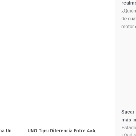
realm
¿Quién
de cua
motor 
Sacar
más im
Estado
na Un
UNO Tips: Diferencia Entre 4×4,
¿Qué o