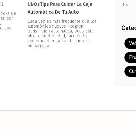
il
UNOsTips Para Cuidar La Caja
Automática De Tu Auto
ado/a de
zas por
Cada vez es más frecuente que los
y
automóviles nuevos integren
Cate
da, ya
transmisión automática, pues esta
ofrece modernidad, facilidad y
comodidad en la conducción, sin
Veh
embargo, al
Pr
Cu