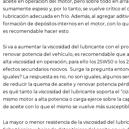
aceite en operación del motor, pero sobre todo en arra
sumamente espeso y, por lo tanto, se vuelve crítico e
lubricación adecuada en frío. Además, al agregar aditivo
formación de depósitos internos en el motor, con lo qu
es recomendable hacer esto.
Si va a aumentar la viscosidad del lubricante con el p
renovar potencia del vehículo, es recomendable que 
alta viscosidad en operación, para ello los 25W50 o los
efectos secundarios nocivos. Surge la pregunta ento
iguales? La respuesta es no, no son iguales, algunos s
de reducir la quema de aceite y renovar potencia pérdida
es qué tanto la viscosidad del lubricante soporta el “ci
mismo motor a alta potencia o carga ejerce sobre la c
de aceite con lo que el mismo se vuelve más suscepti
La mayor o menor resistencia de la viscosidad del lubri