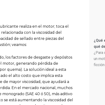
ricante realiza en el motor; toca el
 relacionada con la viscosidad del
pacidad de sellado entre piezas del
¿Qué e
stión; veamos:
qué de
¿Para 
ido, los factores de desgaste y depósitos
un mot
el motor, generando pérdida de
ficción
or quema). La solución ideal a esta
dado el alto costo que implica esta
nte de mayor viscosidad, que ayudará a
erdida. En el mercado nacional, muchos
e monogrado (SAE 40 ó 50), más aditivo
to se está aumentando la viscosidad del