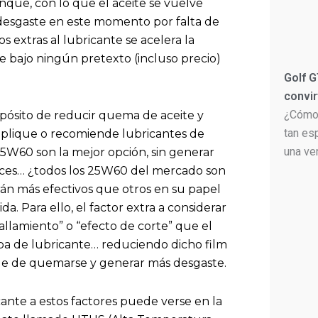
nque, con lo que el aceite se vuelve
l desgaste en este momento por falta de
s extras al lubricante se acelera la
e bajo ningún pretexto (incluso precio)
Golf G
convir
¿Cómo 
ropósito de reducir quema de aceite y
tan es
aplique o recomiende lubricantes de
una ve
 25W60 son la mejor opción, sin generar
nces… ¿todos los 25W60 del mercado son
erán más efectivos que otros en su papel
. Para ello, el factor extra a considerar
zallamiento” o “efecto de corte” que el
apa de lubricante… reduciendo dicho film
ble de quemarse y generar más desgaste.
cante a estos factores puede verse en la