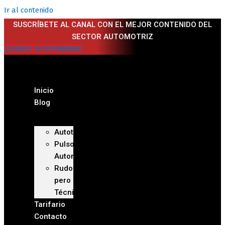
Ir al contenido
SUSCRÍBETE AL CANAL CON EL MEJOR CONTENIDO DEL
SECTOR AUTOMOTRIZ
¡QUIERO SUSCRIBIRME!
Inicio
Blog
Autoteca
Pulso
Automotriz
Rudo
pero
Técnico
Tarifario
Contacto