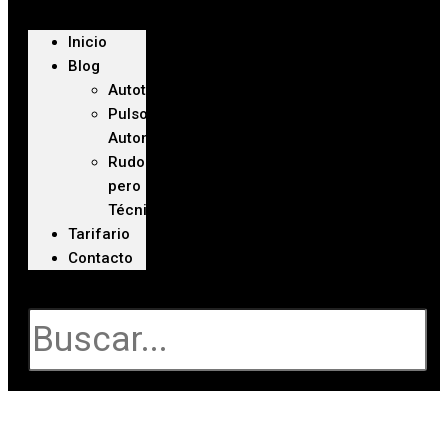
Inicio
Blog
Autoteca
Pulso
Automotriz
Rudo
pero
Técnico
Tarifario
Contacto
Buscar