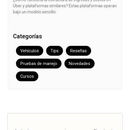
Uber y plataformas similares? Estas plataformas operan
bajo un modelo sencillo:
Categorías
Vehículos
Tips
Reseñas
Pruebas de manejo
Novedades
Cursos
Ant
Sigui