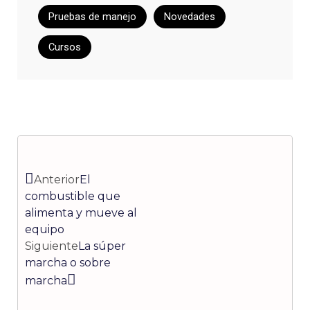
Pruebas de manejo
Novedades
Cursos
Ant
Siguiente
Anterior
El
combustible que
alimenta y mueve al
equipo
Siguiente
La súper
marcha o sobre
marcha