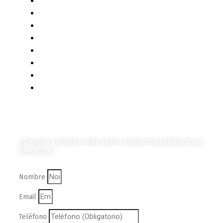
Contenido Técnico
Diagramas y Mecanismos
Contenido de Negocios
Eventos y Noticias
Productos e Insumos
Mercado y Tendencias
Vehículos
Colección de Revistas
en Formato Digital
Contáctanos
¿Deseas conocer más sobre nuestros productos y
servicios?
Nombre
Email
Teléfono