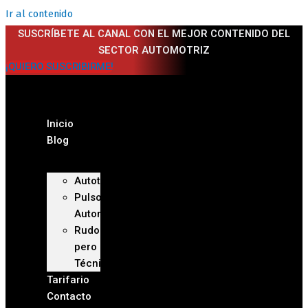
Ir al contenido
SUSCRÍBETE AL CANAL CON EL MEJOR CONTENIDO DEL
SECTOR AUTOMOTRIZ
¡QUIERO SUSCRIBIRME!
Inicio
Blog
Autoteca
Pulso
Automotriz
Rudo
pero
Técnico
Tarifario
Contacto