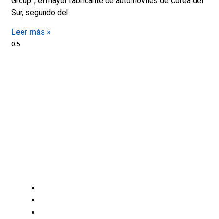
Group”, el mayor fabricante de automóviles de Corea del
Sur, segundo del
Leer más »
Motores y Más es la plataforma de negocios especializada
en el mercado automotriz latinoamericano con +12 años
generando valor a sus profesionales, comerciantes y
consumidores con contenido independiente de alta
relevancia y ofertas únicas.​
(+502) 2459 1825
(+502) 3599 6284
info@motoresymas.com