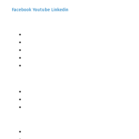
Facebook
Youtube
Linkedin
Mapa del Sitio
Inicio
Blog
Cursos Online
Boletín Informativo
Contacto
Business 2 Business
Servicios
Censo 2020 - 2021
Autores de Contenido
Categorías de Contenido
Liderazgo y Estrategia