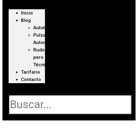
Inicio
Blog
Autoteca
Pulso
Automotriz
Rudo
pero
Técnico
Tarifario
Contacto
Buscar