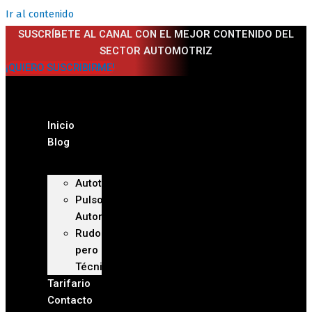
Ir al contenido
SUSCRÍBETE AL CANAL CON EL MEJOR CONTENIDO DEL
SECTOR AUTOMOTRIZ
¡QUIERO SUSCRIBIRME!
Inicio
Blog
Autoteca
Pulso
Automotriz
Rudo
pero
Técnico
Tarifario
Contacto