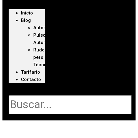
Inicio
Blog
Autoteca
Pulso
Automotriz
Rudo
pero
Técnico
Tarifario
Contacto
Buscar