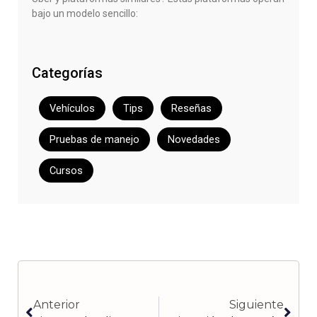
bajo un modelo sencillo:
Categorías
Vehículos
Tips
Reseñas
Pruebas de manejo
Novedades
Cursos
Ant
Sigu
Anterior
Siguiente