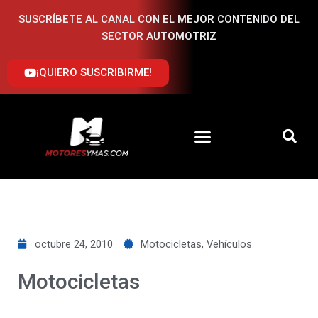
Ir
SUSCRÍBETE AL CANAL CON EL MEJOR CONTENIDO DEL
al
SECTOR AUTOMOTRIZ
contenido
¡QUIERO SUSCRIBIRME!
octubre 24, 2010
Motocicletas
,
Vehículos
Motocicletas