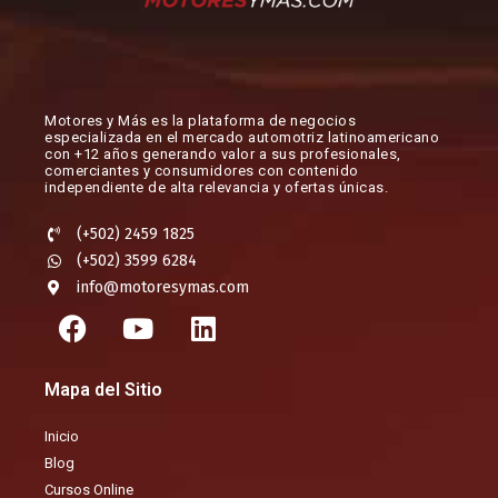
Motores y Más es la plataforma de negocios
especializada en el mercado automotriz latinoamericano
con +12 años generando valor a sus profesionales,
comerciantes y consumidores con contenido
independiente de alta relevancia y ofertas únicas.​
(+502) 2459 1825
(+502) 3599 6284
info@motoresymas.com
F
Y
L
a
o
i
c
u
n
Mapa del Sitio
e
t
k
b
u
e
Inicio
o
b
d
Blog
o
e
i
Cursos Online