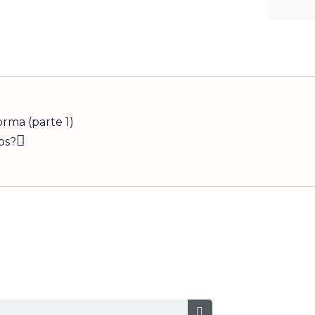
Siguiente
orma (parte 1)
os?