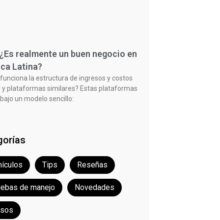
 ¿Es realmente un buen negocio en
ca Latina?
unciona la estructura de ingresos y costos
 y plataformas similares? Estas plataformas
bajo un modelo sencillo:
gorías
ículos
Tips
Reseñas
uebas de manejo
Novedades
rsos