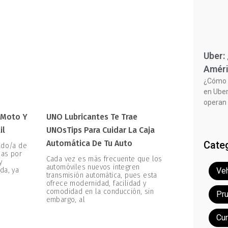
Uber:
Améri
¿Cómo f
en Uber
operan 
 Moto Y
UNO Lubricantes Te Trae
il
UNOsTips Para Cuidar La Caja
Automática De Tu Auto
Cate
ado/a de
zas por
Cada vez es más frecuente que los
y
automóviles nuevos integren
da, ya
Veh
transmisión automática, pues esta
ofrece modernidad, facilidad y
comodidad en la conducción, sin
Pr
embargo, al
Cu