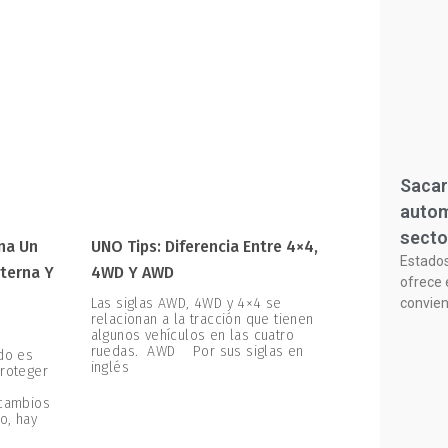
Sacar
autom
secto
na Un
UNO Tips: Diferencia Entre 4×4,
Estado
terna Y
4WD Y AWD
ofrece 
Las siglas AWD, 4WD y 4×4 se
convie
relacionan a la tracción que tienen
algunos vehículos en las cuatro
ruedas. AWD Por sus siglas en
ado es
inglés
proteger
 cambios
o, hay