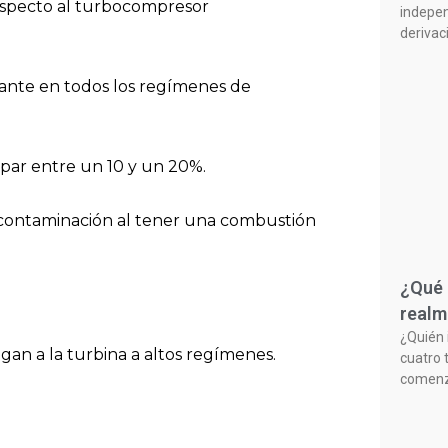
especto al turbocompresor
indepen
derivac
tante en todos los regímenes de
par entre un 10 y un 20%.
 contaminación al tener una combustión
¿Qué 
realm
¿Quién 
gan a la turbina a altos regímenes.
cuatro 
comenzó