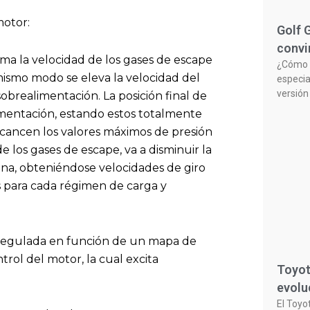
motor:
Golf 
convi
ma la velocidad de los gases de escape
¿Cómo n
l mismo modo se eleva la velocidad del
especia
versión
brealimentación. La posición final de
imentación, estando estos totalmente
lcancen los valores máximos de presión
 los gases de escape, va a disminuir la
bina, obteniéndose velocidades de giro
 para cada régimen de carga y
s regulada en función de un mapa de
rol del motor, la cual excita
Toyot
evolu
El Toyo