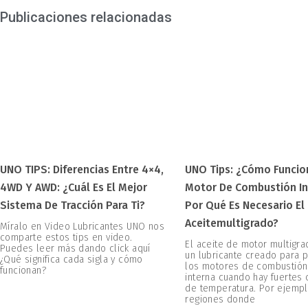
Publicaciones relacionadas
UNO TIPS: Diferencias Entre 4×4,
UNO Tips: ¿Cómo Funcio
4WD Y AWD: ¿Cuál Es El Mejor
Motor De Combustión In
Sistema De Tracción Para Ti?
Por Qué Es Necesario El
Aceitemultigrado?
Míralo en Video Lubricantes UNO nos
comparte estos tips en video.
El aceite de motor multigr
Puedes leer más dando click aquí
un lubricante creado para 
¿Qué significa cada sigla y cómo
los motores de combustión
funcionan?
interna cuando hay fuertes
de temperatura. Por ejempl
regiones donde