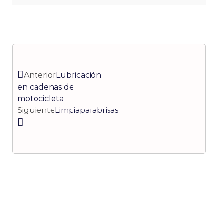
Ant
Siguiente
Anterior
Lubricación
en cadenas de
motocicleta
Siguiente
Limpiaparabrisas