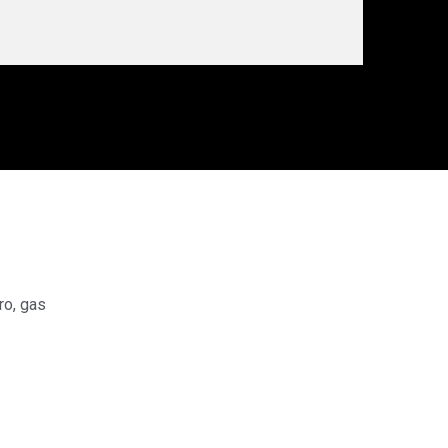
tro
,
gas