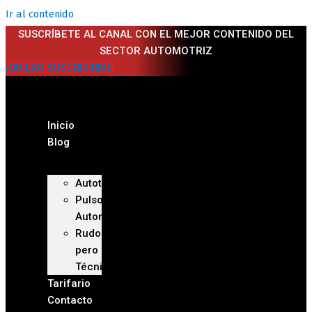
Ir al contenido
SUSCRÍBETE AL CANAL CON EL MEJOR CONTENIDO DEL
SECTOR AUTOMOTRIZ
¡QUIERO SUSCRIBIRME!
Inicio
Blog
Autoteca
Pulso
Automotriz
Rudo
pero
Técnico
Tarifario
Contacto