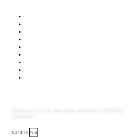
Categorías de Contenido
Liderazgo y Estrategia
Contenido Técnico
Diagramas y Mecanismos
Contenido de Negocios
Eventos y Noticias
Productos e Insumos
Mercado y Tendencias
Vehículos
Colección de Revistas
en Formato Digital
Contáctanos
¿Deseas conocer más sobre nuestros productos y
servicios?
Nombre