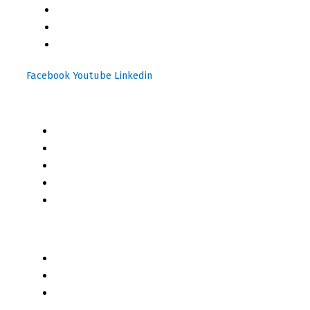
(+502) 2459 1825
(+502) 3599 6284
info@motoresymas.com
Facebook
Youtube
Linkedin
Mapa del Sitio
Inicio
Blog
Cursos Online
Boletín Informativo
Contacto
Business 2 Business
Servicios
Censo 2020 - 2021
Autores de Contenido